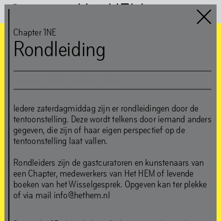
Het HEM
Chapter 1NE
Rondleiding
Chapter 1NE
Gast:
za
,
27
jul
,
2019
,
15
:
00
–
16
:
00
Edson Sabajo &
Iedere zaterdagmiddag zijn er rondleidingen door de
Guillaume Schmidt
tentoonstelling. Deze wordt telkens door iemand anders
gegeven, die zijn of haar eigen perspectief op de
tentoonstelling laat vallen.
‘Can’t be greedy… You
Rondleiders zijn de gastcuratoren en kunstenaars van
gotta take some, and
een Chapter, medewerkers van Het HEM of levende
boeken van het Wisselgesprek. Opgeven kan ter plekke
leave some’
of via mail info@hethem.nl