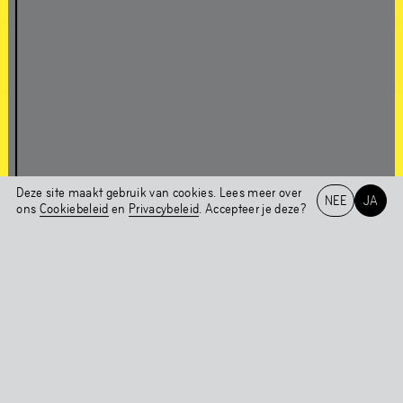
Over Chapter 1NE
In gesprek met Edson Sabajo & Guillaume Schmidt
Deze site maakt gebruik van cookies. Lees meer over
NEE
JA
Chapter 1NE
ons
Cookiebeleid
en
Privacybeleid
. Accepteer je deze?
Werken in de
Het HEM
NL
EN
tentoonstelling