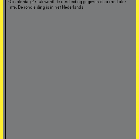
21
jun
–
1
sep
,
2019
Op zaterdag 27 juli wordt de rondleiding gegeven door mediator
Inte. De rondleiding is in het Nederlands