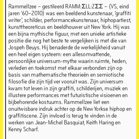
Rammellzee – gestileerd RAMM:ΣLL:ZΣΣ – (VS, eind
jaren '60–2010) was een beeldend kunstenaar, ‘graffiti
writer’, schilder, performancekunstenaar, hiphopartiest,
kunsttheoreticus en beeldhouwer uit New York. Hij was
een bijna mythische figuur, met een unieke artistieke
positie die nog het beste te vergelijken is met die van
Jospeh Beuys. Hij benaderde de werkelijkheid vanuit
een heel eigen systeem: een allesomvattende,
persoonlijke universum-mythe waarin ruimte, heden,
verleden en toekomst met elkaar verbonden zijn op
basis van mathematische theorieën en semiotische
filosofie die zijn tijd ver vooruit was. Zijn universum
kwam tot leven in zijn graffiti, schilderijen, muziek en
illustere performances met futuristische visioenen en
bijbehorende kostuums. Rammellzee liet een
onuitwisbare indruk achter op de New Yorkse hiphop en
graffitiscene. Zijn invloed is terug te vinden in de
werken van Jean-Michel Basquiat, Keith Haring en
Kenny Scharf.