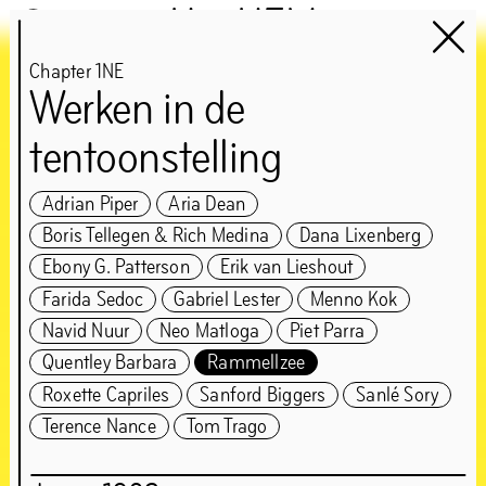
Het HEM
Chapter 1NE
Werken in de
Chapter 1NE
tentoonstelling
Gast:
Edson Sabajo &
Adrian Piper
Aria Dean
Boris Tellegen & Rich Medina
Dana Lixenberg
Guillaume Schmidt
Ebony G. Patterson
Erik van Lieshout
Farida Sedoc
Gabriel Lester
Menno Kok
‘Can’t be greedy… You
Navid Nuur
Neo Matloga
Piet Parra
gotta take some, and
Quentley Barbara
Rammellzee
Roxette Capriles
Sanford Biggers
Sanlé Sory
leave some’
Terence Nance
Tom Trago