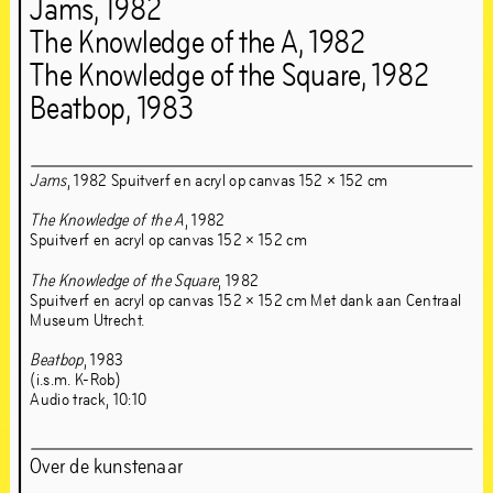
21
jun
–
1
sep
,
2019
Jams, 1982
The Knowledge of the A, 1982
The Knowledge of the Square, 1982
Beatbop, 1983
Jams
, 1982 Spuitverf en acryl op canvas 152 × 152 cm
The Knowledge of the A
, 1982
Spuitverf en acryl op canvas 152 × 152 cm
The Knowledge of the Square
, 1982
Spuitverf en acryl op canvas 152 × 152 cm Met dank aan Centraal
Museum Utrecht.
Beatbop
, 1983
(i.s.m. K-Rob)
Audio track, 10:10
Over de kunstenaar