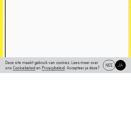
Over Chapter 1NE
In gesprek met Edson Sabajo & Guillaume Schmidt
Deze site maakt gebruik van cookies. Lees meer over
NEE
JA
Chapter 1NE
ons
Cookiebeleid
en
Privacybeleid
. Accepteer je deze?
Werken in de
Het HEM
NL
EN
tentoonstelling