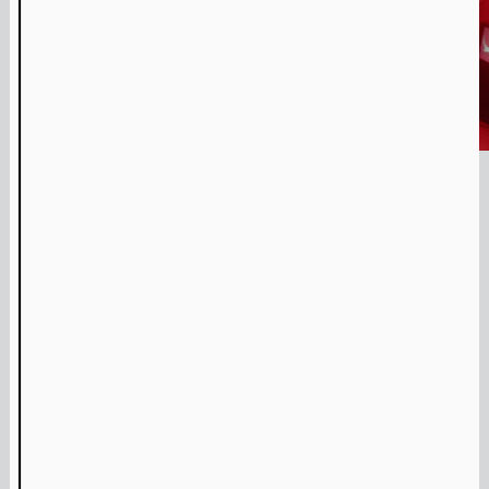
Interview: Re.Sounding – Pamela Jordan & Sergio González Cuervo
Parrish Smith 'Never Break Faith'
ADE Panel Talk
Media Archief
Muziek
Ons muziekprogramma richt zich op experimentele