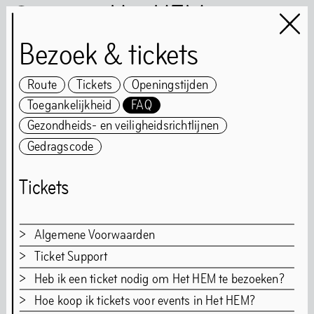
Het HEM
Bezoek & tickets
Route
Tickets
Openingstijden
Toegankelijkheid
FAQ
Het HEM is closed
…
Gezondheids- en veiligheidsrichtlijnen
Gedragscode
Tickets
Kunst
Boeken
Muziek
Gemeenschap
Eten
>
Algemene Voorwaarden
>
Ticket Support
Download
Algemene voorwaarden
kaartverkoop.pdf
>
Heb ik een ticket nodig om Het HEM te bezoeken?
Klik [hier] voor onze ticket support.
Route
Tickets
Openingstijden
>
Hoe koop ik tickets voor events in Het HEM?
Het HEM is gratis toegankelijk. Een entreebewijs is
Toegankelijkheid
FAQ