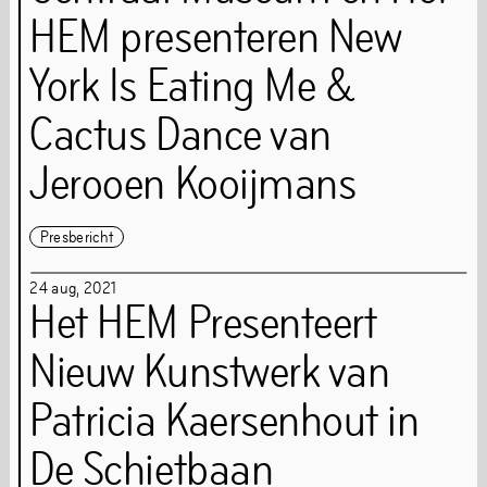
Gemeenschap
HEM presenteren New
York Is Eating Me &
Homebase
Kunstenaar studio’s
Cactus Dance van
Artist-in-residence
9 dates with Still Life
Jerooen Kooijmans
Presbericht
24
aug
,
2021
Het HEM Presenteert
Nieuw Kunstwerk van
Patricia Kaersenhout in
De Schietbaan