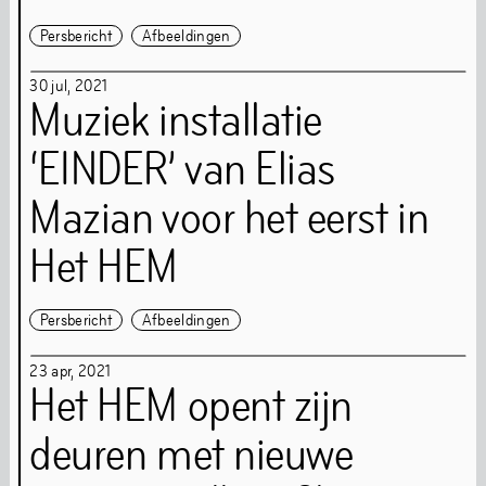
Persbericht
Afbeeldingen
Homebase
Kunstenaar
30
jul
,
2021
Muziek installatie
Locatieverhuur
‘EINDER’ van Elias
Mazian voor het eerst in
De industriële uitstraling van het gebouw en ons
Het HEM
experimentele kunstprogramma geven sfeer en
betekenis aan elk evenement.
Locatieverhuur
Persbericht
Afbeeldingen
23
apr
,
2021
Het HEM opent zijn
Over
deuren met nieuwe