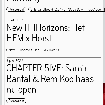
Persbericht
Stilstaand beeld (2.34) uit 'Deep Down Inside' door
12
jul
,
2022
New HHHorizons: Het
HEM x Horst
Amulet & Photon – Film Screening and Performance
6
jul
,
2024
New HHHorizons: Het HEM x Horst
8
jun
,
2022
CHAPTER 5IVE: Samir
Media
Bantal & Rem Koolhaas
nu open
Persbericht