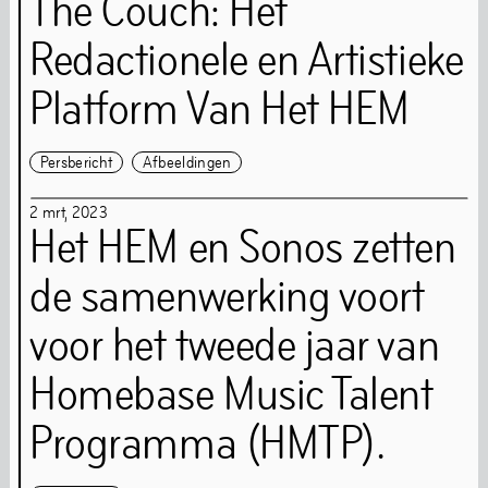
The Couch: Het
Gezondheids- en veiligheidsrichtlijnen
Redactionele en Artistieke
Gedragscode
Platform Van Het HEM
Nieuwsbrief
Persbericht
Afbeeldingen
2
mrt
,
2023
Het HEM en Sonos zetten
Volledige kalender
de samenwerking voort
voor het tweede jaar van
Kunst
Homebase Music Talent
Programma (HMTP).
Kunst is onze grote liefde. Ook nu we gesloten zijn voor
renovaties, gaat onze programmering door. Je vindt onze