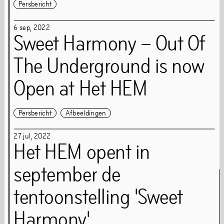
Persbericht
kunstprogramma's op off-site locaties door het jaar
heen en op digitaal platform The Couch. De permanente
6
sep
,
2022
installaties in Het HEM blijven na de verbouwing
Sweet Harmony – Out Of
toegankelijk voor publiek.
The Underground is now
Open at Het HEM
Archief Chapters
Archief lange tentoonstellingen
Persbericht
Afbeeldingen
Optredens &
27
jul
,
2022
Het HEM opent in
Evenementen
september de
tentoonstelling 'Sweet
Harmony'