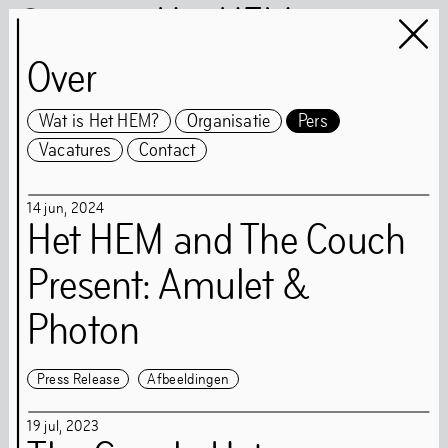
Het HEM
Over
Wat is Het HEM?
Organisatie
Pers
Vacatures
Contact
Het HEM is closed
…
14
jun
,
2024
Het HEM and The Couch
Kunst
Boeken
Present: Amulet &
Muziek
Gemeenschap
Photon
Eten
Press Release
Afbeeldingen
Route
Tickets
Openingstijden
19
jul
,
2023
Toegankelijkheid
FAQ