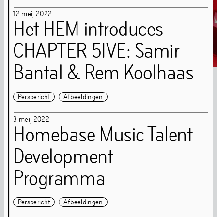
12
mei
,
2022
Het HEM introduces
CHAPTER 5IVE: Samir
Bantal & Rem Koolhaas
Persbericht
Afbeeldingen
Interview: Re.Sounding – Pamela Jordan & Sergio González Cuervo
Parrish Smith 'Never Break Faith'
ADE Panel Talk
3
mei
,
2022
Homebase Music Talent
Media Archief
Development
Muziek
Programma
Persbericht
Afbeeldingen
Ons muziekprogramma richt zich op experimentele