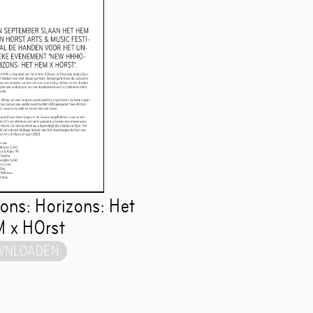
Gemeenschap
kets
Openingstijden
Toegankelijkhei
 en veiligheidsrichtlijnen
Gedragscode
ns: Horizons: Het
 x HOrst
WNLOADEN