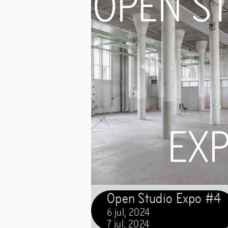
Open Studio Expo #4
6
jul
,
2024
7
jul
,
2024