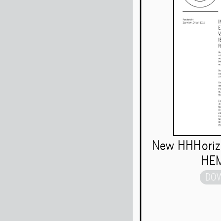
Muziek
Eten
Route
Tic
Gezondheids-
New HHHorizo
HEM
Nieuwsbrief
DO