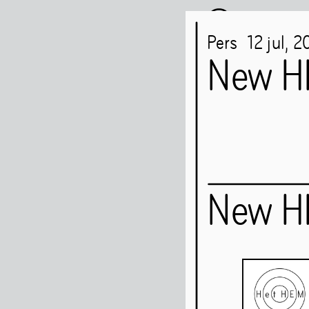
Pers
12
jul
,
2
New HH
Het HE
New HH
Kunst