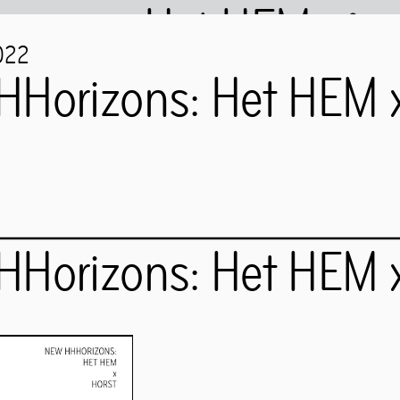
Het HEM
022
Horizons: Het HEM x
M is closed
…
Horizons: Het HEM x
Boeken