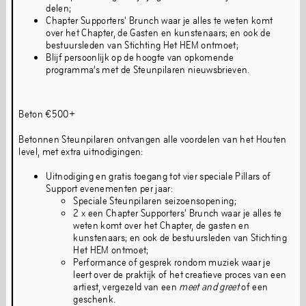
delen;
Chapter Supporters' Brunch waar je alles te weten komt
over het Chapter, de Gasten en kunstenaars; en ook de
Homebase
Kunstenaar
bestuursleden van Stichting Het HEM ontmoet;
Blijf persoonlijk op de hoogte van opkomende
programma’s met de Steunpilaren nieuwsbrieven.
Locatieverhuur
Beton €500+
Betonnen Steunpilaren ontvangen alle voordelen van het Houten
De industriële uitstraling van het gebouw en ons
level, met extra uitnodigingen:
experimentele kunstprogramma geven sfeer en
betekenis aan elk evenement.
Uitnodiging en gratis toegang tot vier speciale Pillars of
Support evenementen per jaar:
Locatieverhuur
Speciale Steunpilaren seizoensopening;
2 x een Chapter Supporters' Brunch waar je alles te
weten komt over het Chapter, de gasten en
kunstenaars; en ook de bestuursleden van Stichting
Het HEM ontmoet;
Over
Performance of gesprek rondom muziek waar je
leert over de praktijk of het creatieve proces van een
artiest, vergezeld van een
meet and greet
of een
geschenk.