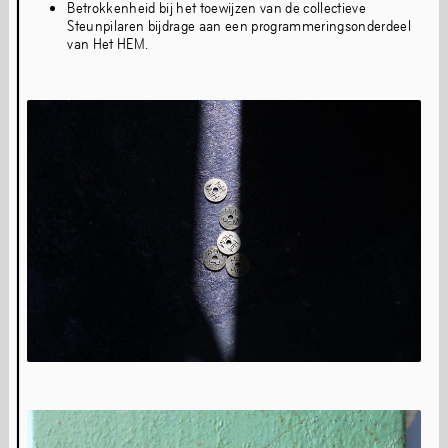
Betrokkenheid bij het toewijzen van de collectieve
Het HEM is een nieuw huis voor eigentijdse cultuur in een
Steunpilaren bijdrage aan een programmeringsonderdeel
voormalige kogelfabriek.
van Het HEM.
Wat is Het HEM?
Organisatie
Pers
Vacatures
Contact
Steun
Partnership
Word Steunpilaar
Doneer
Nieuws
vr
,
12
jul
,
2024
De Zevende Date - Ko van ’t Hek
vr
,
21
jun
,
2024