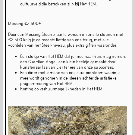
redactioneel en artistiek digitaal
cultuurveld die betrokken zijn bij Het HEM.
platform
Messing €2.500+
Door een Messing Steunpilaar te worden en ons te steunen met
info@amerborgh.com
€2.500 krijg je de meeste liefde van ons terug, met alle
voordelen van het Steel-niveau, plus extra giften waaronder:
Een stukje van Het HEM dat je mee naar huis mag nemen:
een Guardian Angel, een klein beeldje gemaakt door
Pers
Facebook
kunstenaar Isa van Lier ter ere van onze supporters.
Een diner met iemand van ons curatorenteam waarin je
Privacy Policy
Instagram
mee wordt genomen in de ideeën achter de artistieke
programmering van Het HEM.
Cookie Policy
Linkedin
Korting op verhuurmogelijkheden in Het HEM.
Gedragscode
Colofon
Stay updated