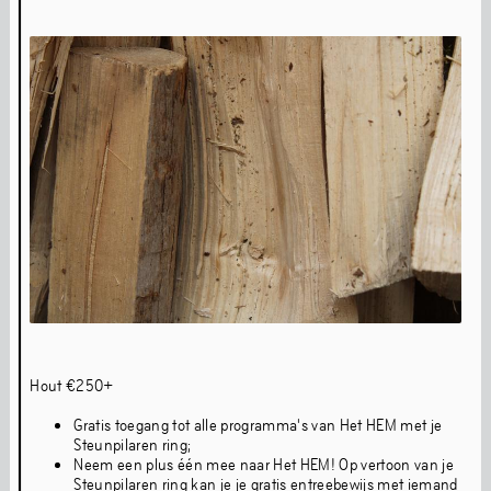
Gemeenschap
Homebase
Kunstenaar studio’s
Artist-in-residence
9 dates with Still Life
Hout €250+
Gratis toegang tot alle programma's van Het HEM met je
Steunpilaren ring;
Neem een plus één mee naar Het HEM! Op vertoon van je
Steunpilaren ring kan je je gratis entreebewijs met iemand