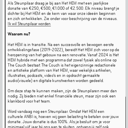
Als Steunpilaar draag je bij aan Het HEM met een jaarlijkse
kunstprogramma's op off-site locaties door het jaar
donatie van €250, €500, €1.000 of €2.500. Elk niveau brengt je
heen en op digitaal platform The Couch. De permanente
dichter bij Het HEM en de kern van waar onze ideeën beginnen
installaties in Het HEM blijven na de verbouwing
en zich ontwikkelen. Zie onder voor beschrijving van de niveaus.
Ik wil Steunpilaar worden
toegankelijk voor publiek.
Waarom nu?
Het HEM is in transitie. Na een succesvolle en bewogen eerste
Archief Chapters
Archief lange tentoonstellingen
ontwikkelingsfase (2019-2022), bereidt Het HEM zich voor op de
heropening van het gebouw na een renovatie. Vanaf 2024 is Het
HEM hybride met een programma dat zowel fysiek als online op
The Couch bestaat. The Couch is het eigenzinnige redactionele
Optredens &
en artistieke platform van Het HEM, waar wekelijks artikelen,
illustraties, podcasts, video’s en in opdracht gemaakte
audio(visuele) en digitale kunstwerken worden gedeeld.
Evenementen
Om deze stap te kunnen maken, zijn de Steunpilaren meer dan
nodig. Zij bieden niet enkel financiële steun, maar zijn ook een
klankbord voor het team.
Word vandaag nog een Steunpilaar. Omdat Het HEM een
culturele ANBI is, hoeven wij geen belasting te betalen over jouw
donatie. Jouw donatie is dus 100%. Als je besluit om je voor
minimaal vijf jaar bij ons aan te sluiten, ontvang jij zelf ook