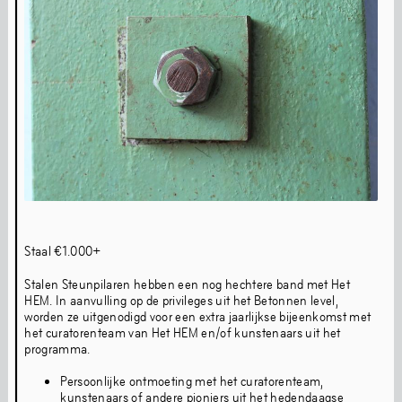
We invite you to: Open Studio Expo #4
ma
,
17
jun
,
2024
Het HEM is closing its doors on the
Hembrugterrein in Zaandam
ma
,
27
mei
,
2024
Amulet & Photon: Join us for the
screening and performance event
do
,
15
feb
,
2024
Introducing Het HEM's Studio Artists
Staal €1.000+
do
,
25
jan
,
2024
Join us this Summer for Dekmantel
Stalen Steunpilaren hebben een nog hechtere band met Het
HEM. In aanvulling op de privileges uit het Betonnen level,
festival
worden ze uitgenodigd voor een extra jaarlijkse bijeenkomst met
het curatorenteam van Het HEM en/of kunstenaars uit het
wo
,
19
jul
,
2023
programma.
Het HEM, huis voor eigentijdse cultuur,
verwelkomt je op The Couch, een
Persoonlijke ontmoeting met het curatorenteam,
kunstenaars of andere pioniers uit het hedendaagse