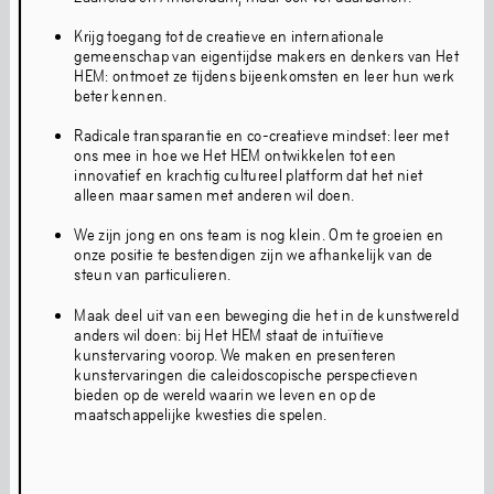
Gezondheids- en veiligheidsrichtlijnen
Krijg toegang tot de creatieve en internationale
Gedragscode
gemeenschap van eigentijdse makers en denkers van Het
HEM: ontmoet ze tijdens bijeenkomsten en leer hun werk
beter kennen.
Radicale transparantie en co-creatieve mindset: leer met
Nieuwsbrief
ons mee in hoe we Het HEM ontwikkelen tot een
innovatief en krachtig cultureel platform dat het niet
alleen maar samen met anderen wil doen.
We zijn jong en ons team is nog klein. Om te groeien en
onze positie te bestendigen zijn we afhankelijk van de
Volledige kalender
steun van particulieren.
Maak deel uit van een beweging die het in de kunstwereld
anders wil doen: bij Het HEM staat de intuïtieve
Kunst
kunstervaring voorop. We maken en presenteren
kunstervaringen die caleidoscopische perspectieven
bieden op de wereld waarin we leven en op de
maatschappelijke kwesties die spelen.
Kunst is onze grote liefde. Ook nu we gesloten zijn voor
renovaties, gaat onze programmering door. Je vindt onze