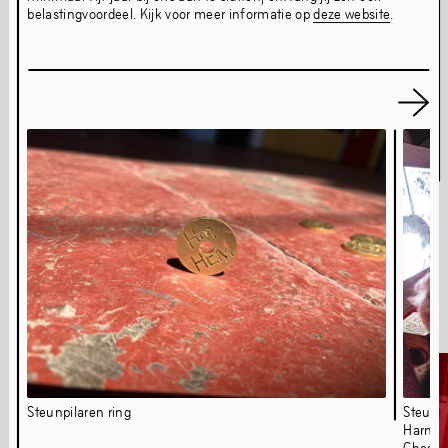
belastingvoordeel. Kijk voor meer informatie op
deze website
.
Amulet & Photon – Film Screening and Performance
6
jul
,
2024
Media
Steunpilaren ring
Steunpi
Harmon
Chesn