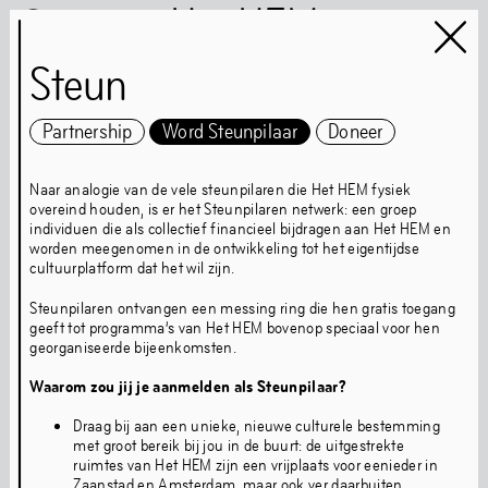
Het HEM
Steun
Partnership
Word Steunpilaar
Doneer
Het HEM is closed
…
Naar analogie van de vele steunpilaren die Het HEM fysiek
overeind houden, is er het Steunpilaren netwerk: een groep
individuen die als collectief financieel bijdragen aan Het HEM en
worden meegenomen in de ontwikkeling tot het eigentijdse
cultuurplatform dat het wil zijn.
Kunst
Boeken
Steunpilaren ontvangen een messing ring die hen gratis toegang
Muziek
Gemeenschap
geeft tot programma’s van Het HEM bovenop speciaal voor hen
georganiseerde bijeenkomsten.
Eten
Waarom zou jij je aanmelden als Steunpilaar?
Draag bij aan een unieke, nieuwe culturele bestemming
met groot bereik bij jou in de buurt: de uitgestrekte
Route
Tickets
Openingstijden
ruimtes van Het HEM zijn een vrijplaats voor eenieder in
Toegankelijkheid
FAQ
Zaanstad en Amsterdam, maar ook ver daarbuiten.