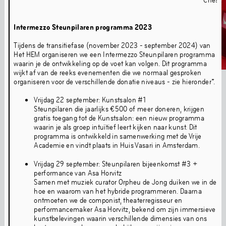
Intermezzo Steunpilaren programma 2023
Tijdens de transitiefase (november 2023 - september 2024) van
Het HEM organiseren we een Intermezzo Steunpilaren programma
waarin je de ontwikkeling op de voet kan volgen. Dit programma
wijkt af van de reeks evenementen die we normaal gesproken
organiseren voor de verschillende donatie niveaus - zie hieronder*.
Vrijdag 22 september: Kunstsalon #1
Interview: Re.Sounding – Pamela Jordan & Sergio González Cuervo
Steunpilaren die jaarlijks €500 of meer doneren, krijgen
gratis toegang tot de Kunstsalon: een nieuw programma
Parrish Smith 'Never Break Faith'
ADE Panel Talk
waarin je als groep intuïtief leert kijken naar kunst. Dit
programma is ontwikkeld in samenwerking met de Vrije
Media Archief
Academie en vindt plaats in Huis Vasari in Amsterdam.
Vrijdag 29 september: Steunpilaren bijeenkomst #3 +
performance van Asa Horvitz
Muziek
Samen met muziek curator Orpheu de Jong duiken we in de
hoe en waarom van het hybride programmeren. Daarna
ontmoeten we de componist, theaterregisseur en
performancemaker Asa Horvitz, bekend om zijn immersieve
kunstbelevingen waarin verschillende dimensies van ons
Ons muziekprogramma richt zich op experimentele