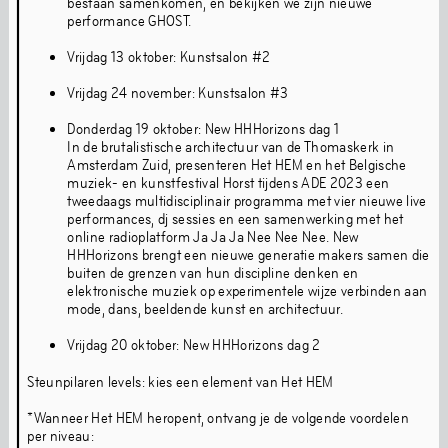
bestaan samenkomen, en bekijken we zijn nieuwe
manieren om in het gebouw muziek te maken, te
performance GHOST.
presenteren en te beleven door middel van luistersessies,
live optredens en muzikale artist-in-residence-
Vrijdag 13 oktober: Kunstsalon #2
programma's. Tijdens de verbouwing organiseren we
Vrijdag 24 november: Kunstsalon #3
muziekprogramma's op off-site locaties en op het
digitale platform The Couch.
Donderdag 19 oktober: New HHHorizons dag 1
In de brutalistische architectuur van de Thomaskerk in
Dynamic Range
Close Range
Spatial Range
Amsterdam Zuid, presenteren Het HEM en het Belgische
muziek- en kunstfestival Horst tijdens ADE 2023 een
tweedaags multidisciplinair programma met vier nieuwe live
performances, dj sessies en een samenwerking met het
Boeken
online radioplatform Ja Ja Ja Nee Nee Nee. New
HHHorizons brengt een nieuwe generatie makers samen die
buiten de grenzen van hun discipline denken en
elektronische muziek op experimentele wijze verbinden aan
mode, dans, beeldende kunst en architectuur.
Het HEM houdt van boeken. Je kunt je tijdens je bezoek
verliezen in het uitgebreide boekenaanbod in de
Vrijdag 20 oktober: New HHHorizons dag 2
bibliotheek.
Steunpilaren levels: kies een element van Het HEM
Bibliotheek
*Wanneer Het HEM heropent, ontvang je de volgende voordelen
per niveau: