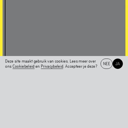
Over Chapter 1NE
In gesprek met Edson Sabajo & Guillaume Schmidt
Deze site maakt gebruik van cookies. Lees meer over
NEE
JA
Chapter 1NE
ons
Cookiebeleid
en
Privacybeleid
. Accepteer je deze?
Werken in de
Het HEM
NL
EN
tentoonstelling