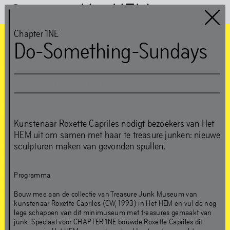
Het HEM
Chapter 1NE
Do-Something-Sundays
Chapter 1NE
Gast:
zo
,
1
sep
,
2019
,
15
:
00
–
16
:
30
Edson Sabajo &
Guillaume Schmidt
Kunstenaar Roxette Capriles nodigt bezoekers van Het
HEM uit om samen met haar te treasure junken: nieuwe
sculpturen maken van gevonden spullen.
‘Can’t be greedy… You
gotta take some, and
Programma
leave some’
Bouw mee aan de collectie van Treasure Junk Museum van
kunstenaar Roxette Capriles (CW, 1993) in Het HEM en vul de nog
lege schappen van dit minimuseum met treasures gemaakt van
junk. Speciaal voor CHAPTER 1NE bouwde Roxette Capriles dit