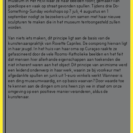
21
jun
–
1
sep
,
2019
museum in Het HEM waar ze haar beelden toont, gemaakt van
goedkope en vaak op straat gevonden spullen. Tijdens drie Do-
Something-Sunday workshops op 7 juli, 4 augustus en 1
september nodigt ze bezoekers uit om samen met haar nieuwe
sculpturen te maken die in het museum tentoongesteld zullen
worden.
Van niets iets maken, dit principe ligt aan de basis van de
kunstenaarspraktijk van Roxette Capriles. De oorsprong hiervan ligt
in haar jeugd. In het huis van haar oma op Curaçao raakte ze
gefascineerd door de vele Rooms-Katholieke beelden en het feit
dat mensen hier allerhande eigenschappen aan toekenden die
niet inherent waren aan het object. Dit principe van animisme werd
een leidend onderwerp in haar werk, waarin ze bij voorkeur met
afgedankte spullen en junk uit 1-euro winkels werkt. Wanneer is
een ding museumwaardig, en op basis waarvan? Door waarde toe
te kennen aan de dingen om ons heen zijn we in staat om onze
omgeving op een positieve manier veranderen, aldus de
kunstenaar.