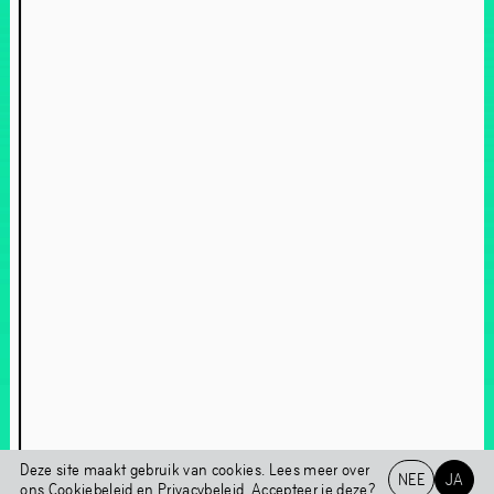
Over Chapter 3HREE
In gesprek met Maarten Spruyt
Portraits series: ontmoet Maarten Spruyt
Deze site maakt gebruik van cookies. Lees meer over
NEE
JA
Chapter 3HREE
ons
Cookiebeleid
en
Privacybeleid
. Accepteer je deze?