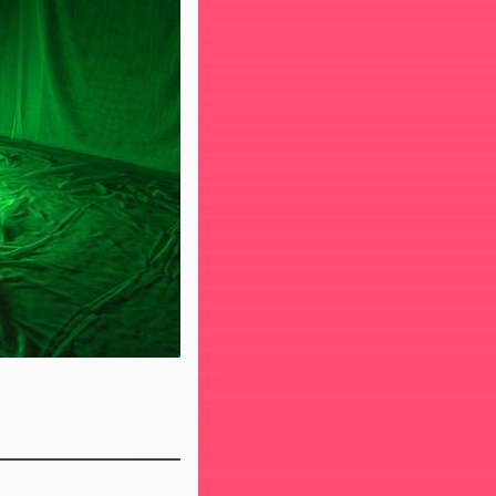
sen
n Ifekoya
Satterwhite
Nye
denborgh