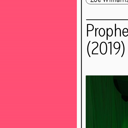
5
jun
–
Prophe
(2019)