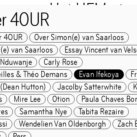
Het HEM
er 4OUR
er 4OUR
Over Simon(e) van Saarloos
Chapter 4OUR
(e) van Saarloos
Essay Vincent van Vel
 Nduwanje
Carly Rose
illes & Théo Demans
Evan Ifekoya
F
e) van Saarloos
(Dean Hutton)
Jacolby Satterwhite
K
s
Mire Lee
Otion
Paula Chaves Bon
TEN
ves
Samantha Nye
Tabita Rezaire
ssi
Wendelien Van Oldenborgh
Zach 
s
Pers