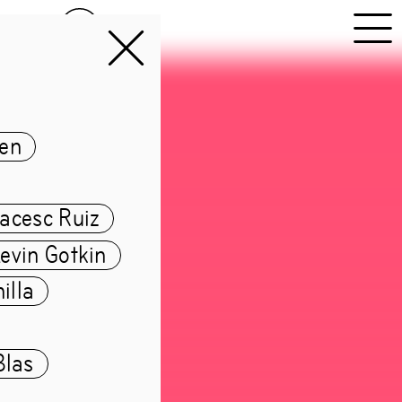
NL
EN
sen
racesc Ruiz
evin Gotkin
illa
Blas