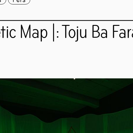
1
nov
,
2021
tic Map |: Toju Ba Fa