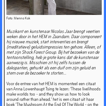
ahead.’
Foto: Menno Kok
19
sep
–
21
dec
,
2019
Muzikant en kunstenaar Nicolas Jaar brengt veertien
weken door in het HEM in Zaandam. Daar componeert
hij nieuwe muziek, start interventies en brengt
(meditatieve) geluidsimpressies ten gehore. Alleen, of
met zijn Shock Forest Group. Bij het bezoeken van de
tentoonstelling, heb je grote kans dat de kunstenaar
aanwezig is. Misschien zit hij zelfs tussen de
dakspanten, gehurkt als een duif om zijn geluid en
stem over de bezoeker te storten…
Voor de entree van het HEM is momenteel een citaat
van Anna Lowenhaupt Tsing te lezen: 'These livelihoods
make worlds too - and they show us how to look
around rather than ahead.' het is een citaat uit haar
boek 'The Mushroom At the End Of The World - on the