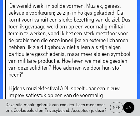
'De wereld werkt in solide vormen. Muziek, genres,
seksuele voorkeuren; ze zijn in hokjes gekaderd. Dat
komt voort vanuit een sterke bezetting van de ziel. Dus
toen ik gevraagd werd om op een voormalig militair
terrein te werken, vond ik het een sterk metafoor voor
de problemen die onze innerlijke en externe lichamen
hebben. Ik zie dit gebouw niet alleen als zijn eigen
particuliere geschiedenis, maar meer als een symbool
van militaire productie. Hoe leven we met de geesten
Over Chapter 2WO
In gesprek met Nicolás Jaar
van deze soliditeit? Hoe ademen we door hun stof
Shock Forest Group
heen?'
Nicolás Jaar on Shock Forest Group
Tijdens muziekfestival ADE speelt Jaar een nieuw
improvisatiestuk op een van de voormalig
fabrieksvloeren van het gebouw; Retaining the Energy,
Deze site maakt gebruik van cookies. Lees meer over
NEE
JA
but Losing the Image, in samenwerking met Vincent de
Chapter 2WO
ons
Cookiebeleid
en
Privacybeleid
. Accepteer je deze?
Belleval. Roterende parabolas weerkaatsen licht en
Installaties
Het HEM
geluid door de ruimte en zorgen voor een hallucinante
NL
EN
ervaring.