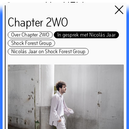
Het HEM
Chapter 2WO
Chapter 2WO
Over Chapter 2WO
In gesprek met Nicolás Jaar
Gast:
Shock Forest Group
Nicolás Jaar en de Shock
Nicolás Jaar on Shock Forest Group
Forest Group
‘These livelihoods make
worlds too – and they
show us how to look
around rather than