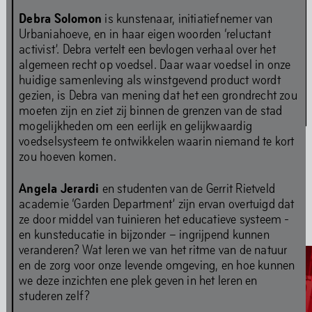
Debra Solomon
is kunstenaar, initiatiefnemer van
Urbaniahoeve, en in haar eigen woorden ‘reluctant
activist’. Debra vertelt een bevlogen verhaal over het
algemeen recht op voedsel. Daar waar voedsel in onze
huidige samenleving als winstgevend product wordt
gezien, is Debra van mening dat het een grondrecht zou
Amulet & Photon – Film Screening and Performance
moeten zijn en ziet zij binnen de grenzen van de stad
6
jul
,
2024
mogelijkheden om een eerlijk en gelijkwaardig
voedselsysteem te ontwikkelen waarin niemand te kort
zou hoeven komen.
Angela Jerardi
en studenten van de Gerrit Rietveld
academie ‘Garden Department’ zijn ervan overtuigd dat
Media
ze door middel van tuinieren het educatieve systeem -
en kunsteducatie in bijzonder – ingrijpend kunnen
veranderen? Wat leren we van het ritme van de natuur
en de zorg voor onze levende omgeving, en hoe kunnen
we deze inzichten ene plek geven in het leren en
studeren zelf?