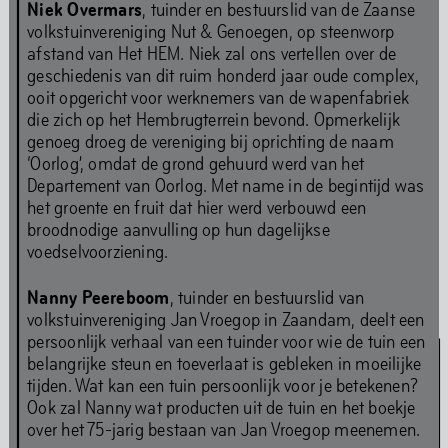
Niek Overmars
, tuinder en bestuurslid van de Zaanse
kunstprogramma's op off-site locaties door het jaar
volkstuinvereniging Nut & Genoegen, op steenworp
heen en op digitaal platform The Couch. De permanente
afstand van Het HEM. Niek zal ons vertellen over de
installaties in Het HEM blijven na de verbouwing
geschiedenis van dit ruim honderd jaar oude complex,
toegankelijk voor publiek.
ooit opgericht voor werknemers van de wapenfabriek
die zich op het Hembrugterrein bevond. Opmerkelijk
genoeg droeg de vereniging bij oprichting de naam
‘Oorlog’, omdat de grond gehuurd werd van het
Archief Chapters
Archief lange tentoonstellingen
Departement van Oorlog. Met name in de begintijd was
het groente en fruit dat hier werd verbouwd een
broodnodige aanvulling op hun dagelijkse
Optredens &
voedselvoorziening.
Evenementen
Nanny Peereboom
, tuinder en bestuurslid van
volkstuinvereniging Jan Vroegop in Zaandam, deelt een
persoonlijk verhaal van een tuinder voor wie de tuin een
belangrijke steun en toeverlaat is gebleken in moeilijke
tijden. Wat kan een tuin persoonlijk voor je betekenen?
Ook zal Nanny wat producten uit de tuin en het boekje
over het 75-jarig bestaan van Jan Vroegop meenemen.