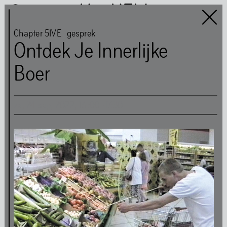
Het HEM
Chapter 5IVE
gesprek
Ontdek Je Innerlijke
Boer
Het HEM is closed
…
za
,
24
sep
,
2022
,
16
:
00
–
17
:
30
Kunst
Boeken
Muziek
Gemeenschap
Eten
Route
Tickets
Openingstijden
Toegankelijkheid
FAQ