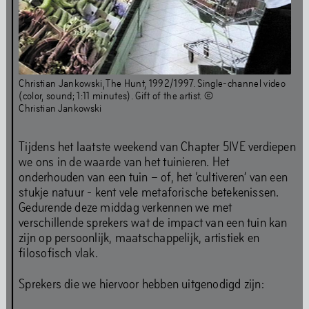
Gezondheids- en veiligheidsrichtlijnen
Gedragscode
Christian Jankowski, The Hunt, 1992/1997. Single-channel video
Nieuwsbrief
(color, sound; 1:11 minutes). Gift of the artist. ©
Christian Jankowski
Tijdens het laatste weekend van Chapter 5IVE verdiepen
we ons in de waarde van het tuinieren. Het
Volledige kalender
onderhouden van een tuin – of, het ‘cultiveren’ van een
stukje natuur - kent vele metaforische betekenissen.
Gedurende deze middag verkennen we met
Kunst
verschillende sprekers wat de impact van een tuin kan
zijn op persoonlijk, maatschappelijk, artistiek en
filosofisch vlak.
Sprekers die we hiervoor hebben uitgenodigd zijn:
Kunst is onze grote liefde. Ook nu we gesloten zijn voor
renovaties, gaat onze programmering door. Je vindt onze