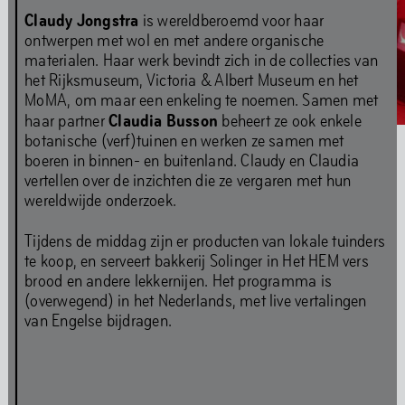
Claudy Jongstra
is wereldberoemd voor haar
ontwerpen met wol en met andere organische
materialen. Haar werk bevindt zich in de collecties van
het Rijksmuseum, Victoria & Albert Museum en het
MoMA, om maar een enkeling te noemen. Samen met
Claudia Busson
haar partner
beheert ze ook enkele
botanische (verf)tuinen en werken ze samen met
boeren in binnen- en buitenland. Claudy en Claudia
vertellen over de inzichten die ze vergaren met hun
Interview: Re.Sounding – Pamela Jordan & Sergio González Cuervo
wereldwijde onderzoek.
Parrish Smith 'Never Break Faith'
ADE Panel Talk
Tijdens de middag zijn er producten van lokale tuinders
Media Archief
te koop, en serveert bakkerij Solinger in Het HEM vers
brood en andere lekkernijen. Het programma is
(overwegend) in het Nederlands, met live vertalingen
Muziek
van Engelse bijdragen.
Ons muziekprogramma richt zich op experimentele