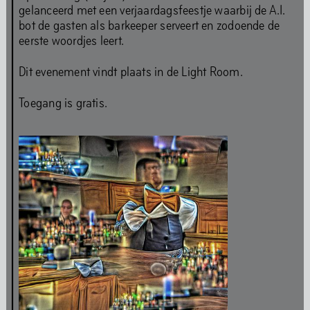
gelanceerd met een verjaardagsfeestje waarbij de A.I.
Gezondheids- en veiligheidsrichtlijnen
bot de gasten als barkeeper serveert en zodoende de
Gedragscode
eerste woordjes leert.
Dit evenement vindt plaats in de Light Room.
Nieuwsbrief
Toegang is gratis.
Volledige kalender
Kunst
Kunst is onze grote liefde. Ook nu we gesloten zijn voor
renovaties, gaat onze programmering door. Je vindt onze