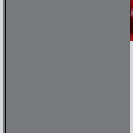
Interview: Re.Sounding – Pamela Jordan & Sergio González Cuervo
Parrish Smith 'Never Break Faith'
ADE Panel Talk
Media Archief
Muziek
Ons muziekprogramma richt zich op experimentele