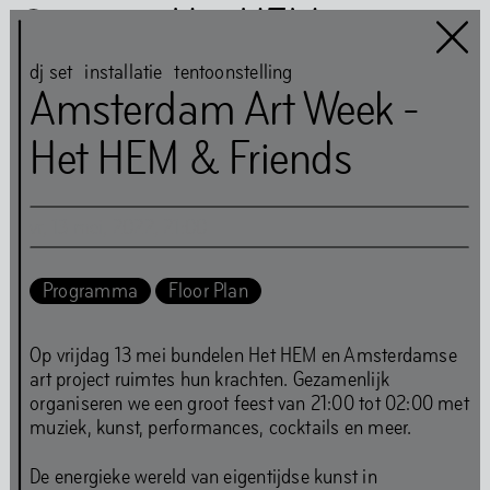
Het HEM
dj set
installatie
tentoonstelling
Amsterdam Art Week -
Het HEM & Friends
Het HEM is closed
…
vr
,
13
mei
,
2022
,
21
:
00
Kunst
Boeken
Programma
Floor Plan
Muziek
Gemeenschap
Eten
Op vrijdag 13 mei bundelen Het HEM en Amsterdamse
art project ruimtes hun krachten. Gezamenlijk
organiseren we een groot feest van 21:00 tot 02:00 met
muziek, kunst, performances, cocktails en meer.
Route
Tickets
Openingstijden
De energieke wereld van eigentijdse kunst in
Toegankelijkheid
FAQ