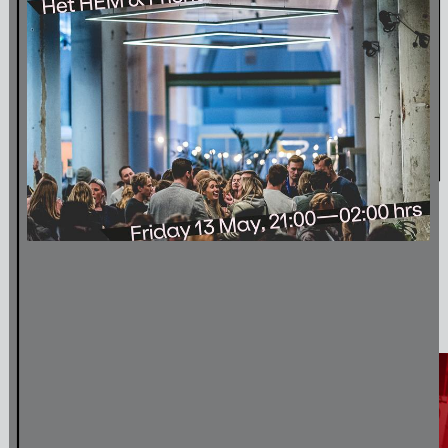
Amulet & Photon – Film Screening and Performance
6
jul
,
2024
Media