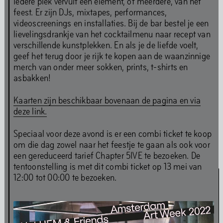
Iedere plek vervult een element, of meerdere, van het
kunstprogramma's op off-site locaties door het jaar
feest. Er zijn DJs, mixtapes, performances,
heen en op digitaal platform The Couch. De permanente
videoscreenings en installaties. Bij de bar bestel je een
installaties in Het HEM blijven na de verbouwing
lievelingsdrankje van het cocktailmenu naar recept van
toegankelijk voor publiek.
verschillende kunstplekken. En als je de liefde voelt,
geef het terug door je rijk te kopen aan de waanzinnige
merch van onder meer sokken, prints, t-shirts en
asbakken!
Archief Chapters
Archief lange tentoonstellingen
Kaarten zijn beschikbaar bovenaan de pagina en via
deze link.
Optredens &
Speciaal voor deze avond is er een combi ticket te koop
om die dag zowel naar het feestje te gaan als ook voor
Evenementen
een gereduceerd tarief Chapter 5IVE te bezoeken. De
tentoonstelling is met dit combi ticket op 13 mei van
12:00 tot 00:00 te bezoeken.