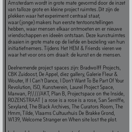
Amsterdam wordt in grote mate gevormd door de inzet
Gezondheids- en veiligheidsrichtlijnen
van talloze grote en kleine project ruimtes. Dit zijn de
Gedragscode
plekken waar het experiment centraal staat,
waar (jonge) makers hun eerste tentoonstellingen
hebben, waar mensen elkaar ontmoeten en er nieuwe
vriendschappen en ideeën ontstaan. Deze kunstruimtes
Nieuwsbrief
draaien in grote mate op de liefde en bezieling van hun
initiatiefnemers. Tijdens Het HEM & Friends vieren we
waar het voor ons om draait: de kunst en de mensen.
Deelnemende project spaces zijn: Bradwolff Projects,
Volledige kalender
CBK Zuidoost, De Appel, diez gallery, Galerie Fleur &
Wouter, If I Can’t Dance, I Don't Want To Be Part Of Your
Revolution, ISO, Kunstverein, Laurel Project Space,
Marwan, P/////AKT, Plan B, Projectspace on the Inside,
Kunst
ROZENSTRAAT | a rose is a rose is a rose, San Serriffe,
Sexyland, The Black Archives, The Curators Room, The
Hmm, Tilde, Vlaams Cultuurhuis De Brakke Grond,
W139, Welcome Stranger en When site lost the plot.
Kunst is onze grote liefde. Ook nu we gesloten zijn voor
renovaties, gaat onze programmering door. Je vindt onze