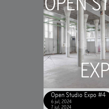
Open Studio Expo #4
6
jul
,
2024
7
jul
,
2024