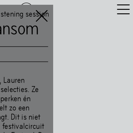
NL
EN
istening session
Hansom
, Lauren
selecties. Ze
dperken én
elt zo een
t. Dit is niet
festivalcircuit