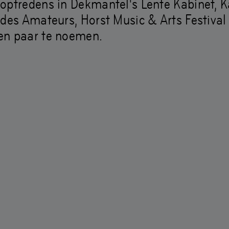
Gemeenschap
optredens in Dekmantel's Lente Kabinet, Ka
 des Amateurs, Horst Music & Arts Festiva
en paar te noemen.
kets
Openingstijden
Toegankelijkhei
 en veiligheidsrichtlijnen
Gedragscode