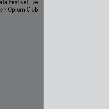
la Festival, De
l en Opium Club
d
FAQ