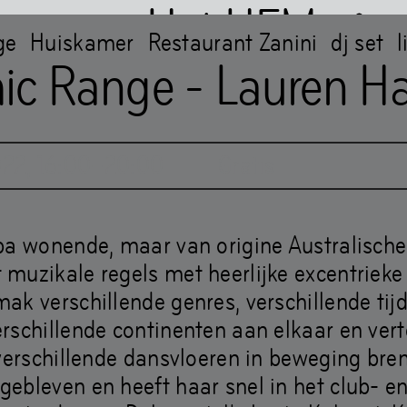
Het HEM
ge
Huiskamer
Restaurant Zanini
dj set
l
ic Range - Lauren 
022
,
16
:
00
–
20
:
00
Gratis
M is closed
…
pa wonende, maar van origine Australische
muzikale regels met heerlijke excentrieke 
ak verschillende genres, verschillende tij
rschillende continenten aan elkaar en vert
verschillende dansvloeren in beweging breng
Boeken
bleven en heeft haar snel in het club- en 