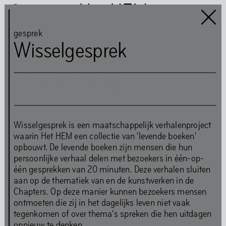
Het HEM
gesprek
Wisselgesprek
za
,
23
okt
,
2021
,
14
:
00
–
17
:
00
Het HEM is closed
…
zo
,
24
okt
,
2021
,
14
:
00
–
17
:
00
Wisselgesprek is een maatschappelijk verhalenproject
Kunst
Boeken
waarin Het HEM een collectie van 'levende boeken'
opbouwt. De levende boeken zijn mensen die hun
Muziek
Gemeenschap
persoonlijke verhaal delen met bezoekers in één-op-
Eten
één gesprekken van 20 minuten. Deze verhalen sluiten
aan op de thematiek van en de kunstwerken in de
Chapters. Op deze manier kunnen bezoekers mensen
ontmoeten die zij in het dagelijks leven niet vaak
Route
Tickets
Openingstijden
tegenkomen of over thema's spreken die hen uitdagen
Toegankelijkheid
FAQ
opnieuw te denken.