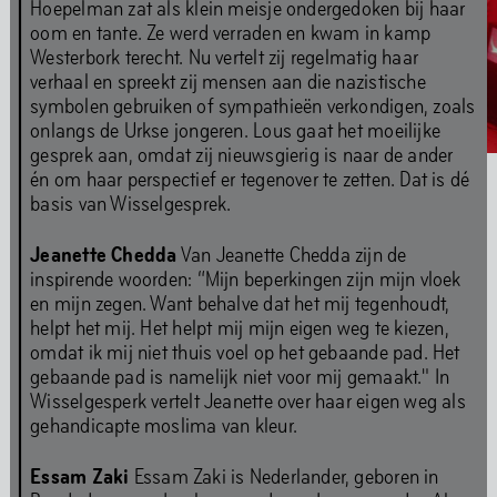
Hoepelman zat als klein meisje ondergedoken bij haar
oom en tante. Ze werd verraden en kwam in kamp
Westerbork terecht. Nu vertelt zij regelmatig haar
verhaal en spreekt zij mensen aan die nazistische
symbolen gebruiken of sympathieën verkondigen, zoals
onlangs de Urkse jongeren. Lous gaat het moeilijke
gesprek aan, omdat zij nieuwsgierig is naar de ander
én om haar perspectief er tegenover te zetten. Dat is dé
basis van Wisselgesprek.
Interview: Re.Sounding – Pamela Jordan & Sergio González Cuervo
Jeanette Chedda
Van Jeanette Chedda zijn de
Parrish Smith 'Never Break Faith'
ADE Panel Talk
inspirende woorden: “Mijn beperkingen zijn mijn vloek
Media Archief
en mijn zegen. Want behalve dat het mij tegenhoudt,
helpt het mij. Het helpt mij mijn eigen weg te kiezen,
omdat ik mij niet thuis voel op het gebaande pad. Het
gebaande pad is namelijk niet voor mij gemaakt." In
Muziek
Wisselgesperk vertelt Jeanette over haar eigen weg als
gehandicapte moslima van kleur.
Essam Zaki
Essam Zaki is Nederlander, geboren in
Ons muziekprogramma richt zich op experimentele