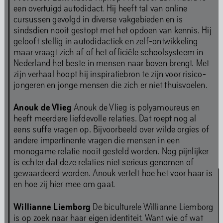
een overtuigd autodidact. Hij heeft tal van online
kunstprogramma's op off-site locaties door het jaar
cursussen gevolgd in diverse vakgebieden en is
heen en op digitaal platform The Couch. De permanente
sindsdien nooit gestopt met het opdoen van kennis. Hij
installaties in Het HEM blijven na de verbouwing
gelooft stellig in autodidactiek en zelf-ontwikkeling
toegankelijk voor publiek.
maar vraagt zich af of het officiële schoolsysteem in
Nederland het beste in mensen naar boven brengt. Met
zijn verhaal hoopt hij inspiratiebron te zijn voor risico-
jongeren en jonge mensen die zich er niet thuisvoelen.
Archief Chapters
Archief lange tentoonstellingen
Anouk de Vlieg
Anouk de Vlieg is polyamoureus en
heeft meerdere liefdevolle relaties. Dat roept nog al
Optredens &
eens suffe vragen op. Bijvoorbeeld over wilde orgies of
andere impertinente vragen die mensen in een
Evenementen
monogame relatie nooit gesteld worden. Nog pijnlijker
is echter dat deze relaties niet serieus genomen of
gewaardeerd worden. Anouk vertelt hoe het voor haar is
en hoe zij hier mee om gaat.
Willianne Liemborg
De biculturele Willianne Liemborg
is op zoek naar haar eigen identiteit. Want wie of wat