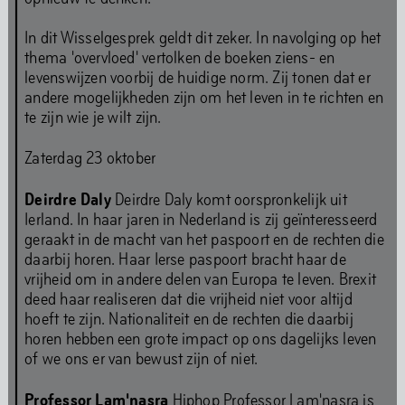
Gezondheids- en veiligheidsrichtlijnen
In dit Wisselgesprek geldt dit zeker. In navolging op het
Gedragscode
thema 'overvloed' vertolken de boeken ziens- en
levenswijzen voorbij de huidige norm. Zij tonen dat er
andere mogelijkheden zijn om het leven in te richten en
Nieuwsbrief
te zijn wie je wilt zijn.
Zaterdag 23 oktober
Deirdre Daly
Deirdre Daly komt oorspronkelijk uit
Volledige kalender
Ierland. In haar jaren in Nederland is zij geïnteresseerd
geraakt in de macht van het paspoort en de rechten die
daarbij horen. Haar Ierse paspoort bracht haar de
vrijheid om in andere delen van Europa te leven. Brexit
Kunst
deed haar realiseren dat die vrijheid niet voor altijd
hoeft te zijn. Nationaliteit en de rechten die daarbij
horen hebben een grote impact op ons dagelijks leven
of we ons er van bewust zijn of niet.
Kunst is onze grote liefde. Ook nu we gesloten zijn voor
Professor Lam'nasra
Hiphop Professor Lam'nasra is
renovaties, gaat onze programmering door. Je vindt onze