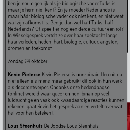
ben je nou eigenlijk als je biologische vader Turks is
maar je hem niet kent? En je moeder Nederlands is
maar háár biologische vader ook niet kent, en niet weet
wat zijn afkomst is. Ben je dan wel half Turks, half
Nederlands? Of speelt er nog een derde cultuur een rol?
In Wisselgesprek vertelt ze over haar zoektocht langs
haar verleden, heden, hart, biologie, cultuur, angsten,
Amulet & Photon – Film Screening and Performance
dromen en toekomst.
6
jul
,
2024
Zondag 24 oktober
Kevin Pieterse
Kevin Pieterse is non-binair. Hen uit dat
niet alleen als mens maar gebruikt dit ook in hun werk
als decorontwerper. Ondanks onze hedendaagse
Media
(online) wereld waar queer en non-binair op veel
luidruchtige en vaak ook kwaadaardige reacties kunnen
rekenen, gaat Kevin het gesprek aan en vertelt over wat
het voor hen betekent.
Lous Steenhuis
De Joodse Lous Steenhuis-