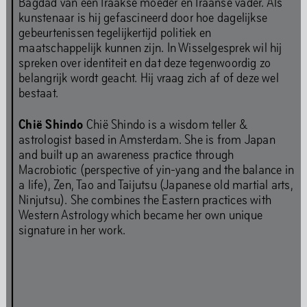
Bagdad van een Iraakse moeder en Iraanse vader. Als
manieren om in het gebouw muziek te maken, te
kunstenaar is hij gefascineerd door hoe dagelijkse
presenteren en te beleven door middel van luistersessies,
gebeurtenissen tegelijkertijd politiek en
live optredens en muzikale artist-in-residence-
maatschappelijk kunnen zijn. In Wisselgesprek wil hij
programma's. Tijdens de verbouwing organiseren we
spreken over identiteit en dat deze tegenwoordig zo
muziekprogramma's op off-site locaties en op het
belangrijk wordt geacht. Hij vraag zich af of deze wel
digitale platform The Couch.
bestaat.
Dynamic Range
Close Range
Spatial Range
Chië Shindo
Chië Shindo is a wisdom teller &
astrologist based in Amsterdam. She is from Japan
and built up an awareness practice through
Boeken
Macrobiotic (perspective of yin-yang and the balance in
a life), Zen, Tao and Taijutsu (Japanese old martial arts,
Ninjutsu). She combines the Eastern practices with
Het HEM houdt van boeken. Je kunt je tijdens je bezoek
Western Astrology which became her own unique
verliezen in het uitgebreide boekenaanbod in de
signature in her work.
bibliotheek.
Bibliotheek