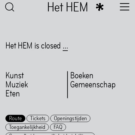
Het HEM
Het HEM is closed
…
Kunst
Boeken
Muziek
Gemeenschap
Eten
Route
Tickets
Openingstijden
Toegankelijkheid
FAQ