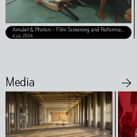
Amulet & Photon – Film Screening and Performance
6
jul
,
2024
Media