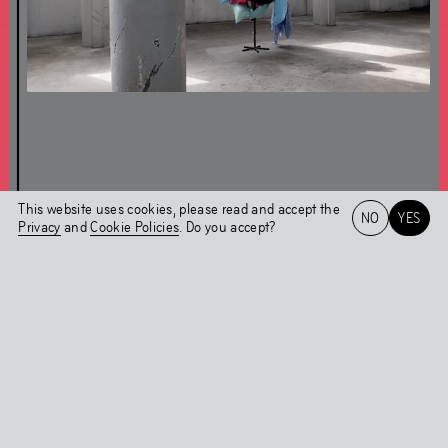
About Chapter 3HREE 1/2
This website uses cookies, please read and accept the
NO
YES
Chapter 3HREE and a 1/2
Privacy
and
Cookie Policies
. Do you accept?
Public Programme
Het HEM
NL
EN
Full calendar
This Is How We Move