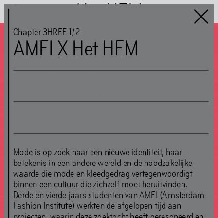
Het HEM
Chapter 3HREE 1/2
AMFI X Het HEM
Chapter 3HREE 1/2
CLOSED
Sat
,
Sep
26
,
2020
,
1
–
10
pm
Sun
,
Sep
27
,
2020
,
1
–
10
pm
Oct
29
–
Nov
1
,
2020
Sat
,
Oct
3
,
2020
,
1
–
10
pm
Sun
,
Oct
4
,
2020
,
1
–
10
pm
Mode is op zoek naar een nieuwe identiteit, haar
betekenis in een andere wereld en de noodzakelijke
waarde die mode en kleedgedrag vertegenwoordigt
binnen een cultuur die zichzelf moet heruitvinden.
Derde en vierde jaars studenten van AMFI (Amsterdam
Fashion Institute) werkten de afgelopen tijd aan
projecten, waarin deze zoektocht heeft geresoneerd en