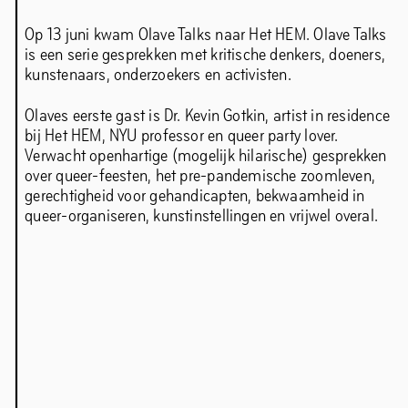
Op 13 juni kwam Olave Talks naar Het HEM. Olave Talks
is een serie gesprekken met kritische denkers, doeners,
kunstenaars, onderzoekers en activisten.
Mette Krah analoge fotografie
Olaves eerste gast is Dr. Kevin Gotkin, artist in residence
Chapter 5IVE: Samir Bantal & Rem
bij Het HEM, NYU professor en queer party lover.
Verwacht openhartige (mogelijk hilarische) gesprekken
Koolhaas
over queer-feesten, het pre-pandemische zoomleven,
gerechtigheid voor gehandicapten, bekwaamheid in
queer-organiseren, kunstinstellingen en vrijwel overal.